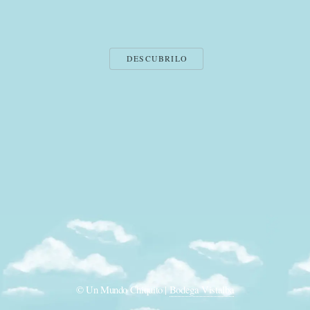
DESCUBRILO
© Un Mundo Chiquito |
Bodega Vistalba